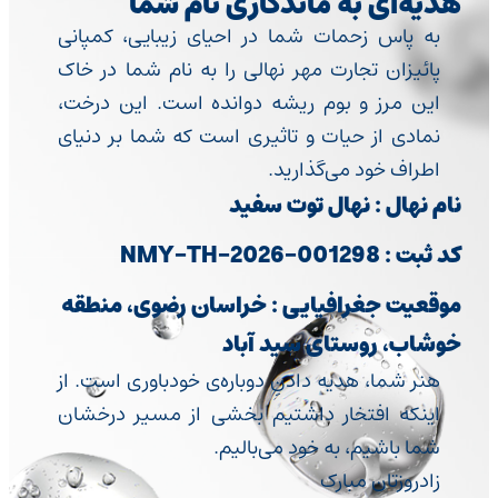
هدیه‌ای به ماندگاری نام شما
به پاس زحمات شما در احیای زیبایی، کمپانی
پائیزان تجارت مهر نهالی را به نام شما در خاک
این مرز و بوم ریشه دوانده است. این درخت،
نمادی از حیات و تاثیری است که شما بر دنیای
اطراف خود می‌گذارید.
نام نهال : نهال توت سفید
کد ثبت : NMY-TH-2026-001298
موقعیت جغرافیایی : خراسان رضوی، منطقه
خوشاب، روستای سید آباد
هنر شما، هدیه دادنِ دوباره‌ی خودباوری است. از
اینکه افتخار داشتیم بخشی از مسیر درخشان
شما باشیم، به خود می‌بالیم.
زادروزتان مبارک